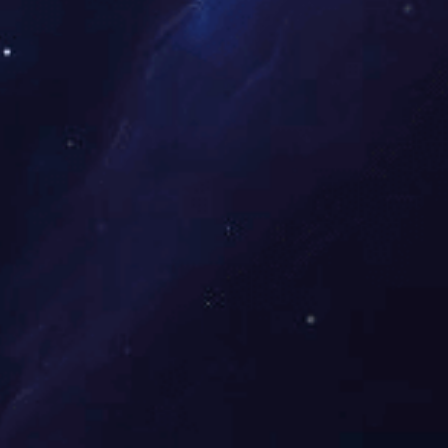
锁装配治具
发生器
户提供驾驶座，副驾驶座，乘客座的安全气囊。特别在折袋设备领域中，
，电阻测试，喇叭检测等，其技术已被多所国内外知名企业所运用。