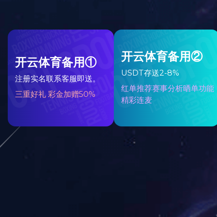
邮编：215316
汽
汽车空调
汽车空调、车镜