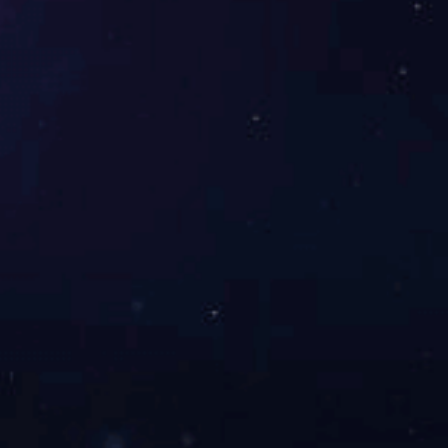
囊检测机 PLC电子控制柜 气
料
部件装配线及测试机