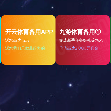
车电机线 发动
装配与检测生产线采用拧紧，密封性测试，自动摇折摆动、镜面检测等设