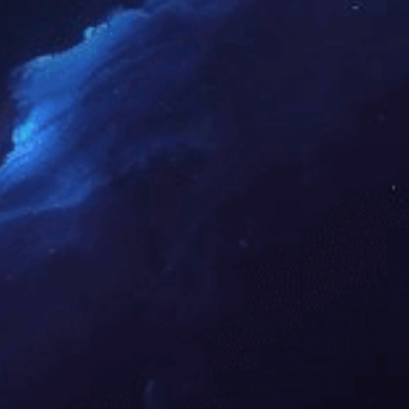
空调检测室
自身丰富的经验，成功将视觉检测系统，自动注油脂等系统运