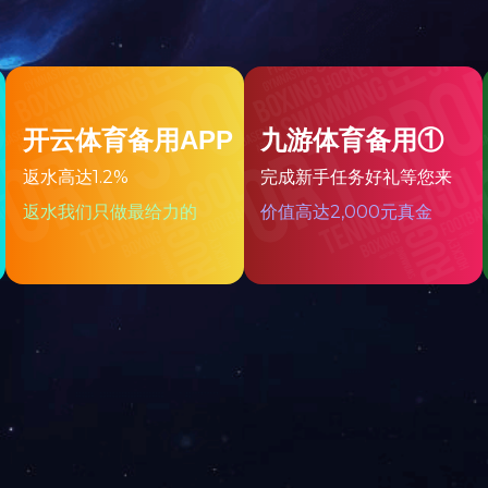
微信咨询号
汽车发动机及零部件装配线
压铆设备系列
生产线系列
非标准夹治具及专机设备
涂装系列