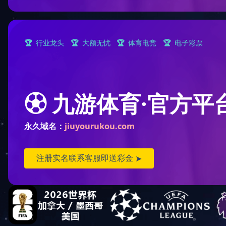
荣誉资质
荣誉资质
没有资料
荣誉资质
开云NBA篮球
CONTACT US
电话：86 0512 57779367
移动电话：13338053518
联系人：雷先生
传真：86 0512 57783087
网址：www.stopsmokingway.com
邮箱：lym@yfzdh.com
地址：江苏昆山市新浦东路188号