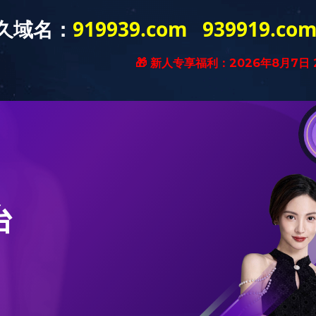
BA篮球
新闻中心
经典案例
荣