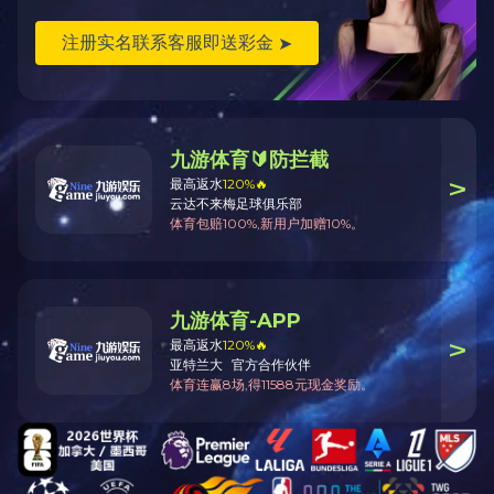
升降机\工装
前处理/喷涂