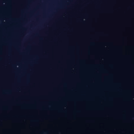
\工装夹具
\平衡吊
微信咨询号
汽车发动机及零部件装配线
压铆设备系列
生产线系列