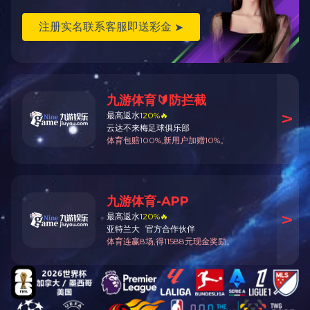
平衡吊
，又称平衡助力器、
平衡移动定位。
重物在提升或下降时形成无