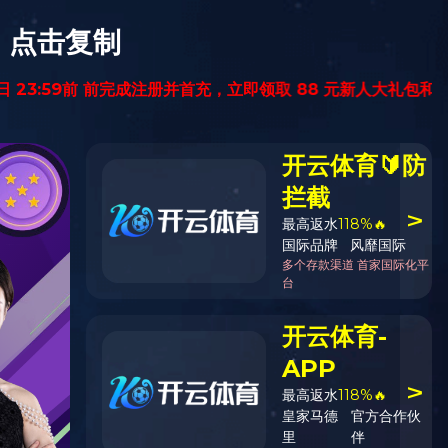
返回首页 |
企业邮箱 |
后台登录
誉资质
在线留言
开云NBA篮球