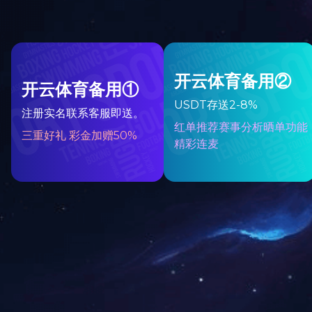
开云NBA篮球
产品参
CONTACT US
涂装前处理装置
电话：86 0512 57779367
濆淋式联合清洗
移动电话：13338053518
联系人：雷先生
喷淋式联合清洗
传真：86 0512 57783087
网址：www.stopsmokingway.com
邮箱：lym@yfzdh.com
地址：江苏昆山市新浦东路188号
邮编：215316