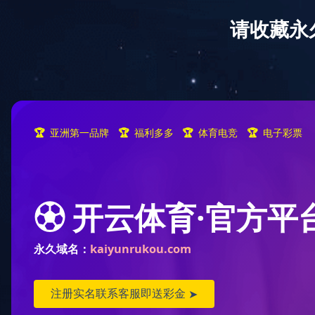
欢迎访问开云NBA篮球官方网站！
网站首页
关于我们
开云N
您的位置:
首页
>
前处理系列、清洗机
>