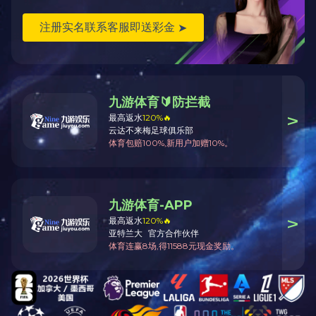
产品参数
CONTACT US
/ P
工装板正面、工装板反面、
电话：86 0512 57779367
移动电话：13338053518
联系人：雷先生
传真：86 0512 57783087
网址：www.stopsmokingway.com
邮箱：lym@yfzdh.com
地址：江苏昆山市新浦东路188号
邮编：215316