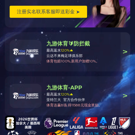
产品参数
CONTACT US
/ P
自动化生产线的各种专用配
电话：86 0512 57779367
移动电话：13338053518
联系人：雷先生
传真：86 0512 57783087
网址：www.stopsmokingway.com
邮箱：lym@yfzdh.com
地址：江苏昆山市新浦东路188号
邮编：215316