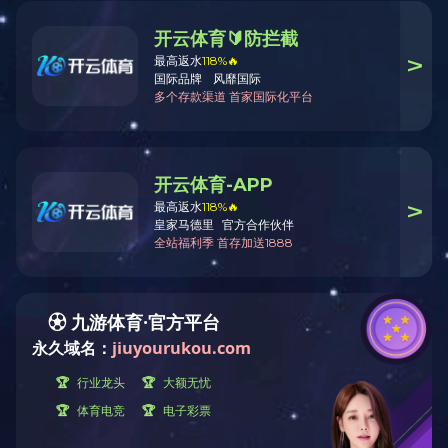
开云NBA篮球
汽车发动机及零部件…
压铆设备系列
生产线系列
非标准夹治具及专机…
涂装系列
<
板台、推车、货架系…
开云NBA篮球