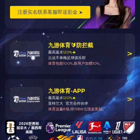
产品参数
CONTACT US
/ P
电话：86 0512 57779367
移动电话：13338053518
联系人：雷先生
传真：86 0512 57783087
网址：www.stopsmokingway.com
邮箱：lym@yfzdh.com
地址：江苏昆山市新浦东路188号
邮编：215316