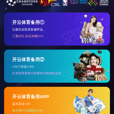
上一个：
汽车滤清器压装设
下一个：
动板式压床
自动化装配检测生产线以及非标准专机设备
网站首页
产品目录
• 关于我们
• 板台、推车、货架系列
• 汽车发动机及
• 应用案例
• 涂装系列
• 压铆设备系列
• 新闻资讯
• 非标准夹治具及专机设备
• 生产线系列
• 荣誉资质
• 生产线系列
• 非标准夹治具
• 在线留言
• 压铆设备系列
• 涂装系列