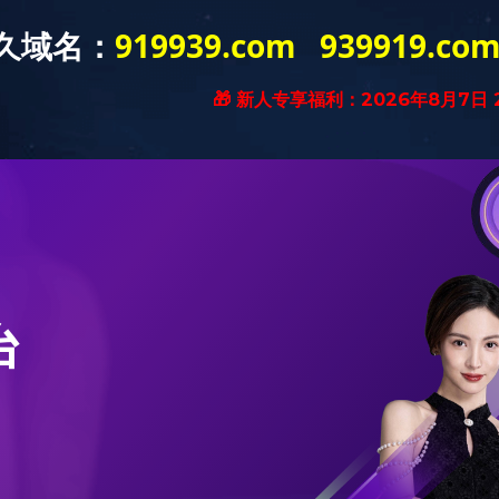
BA篮球
新闻中心
经典案例
荣