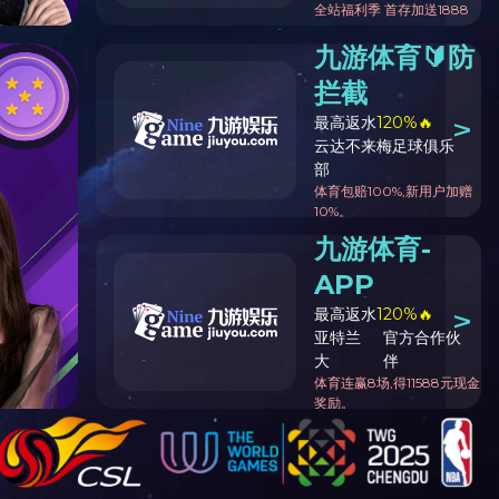
能化？
5 人气：2623
同样是机械设备的输送机却没有多大的关注，智能输送机基本
开发，对于当下智能渐成潮流的社会来说，这样的输送线是发
智能输送线势必会引起人们的广泛关注，在输送线竞争中也就
会加大，会逐步的取代那些传统的生产设备，在发展上独占鳌
新产品了，用智能输送线以后就可以取代这些人力资源，节省大
品都一定时社会发展的主流方向，因此，必须要实现输送线的