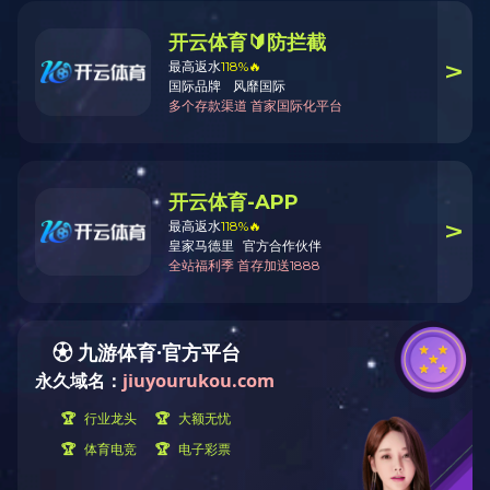
新闻中心
苏州辊道线的特点
苏州辊道输送线的特点：种
公司新闻
类箱、包、托盘等件货的
行业新闻
常见问题
开云NBA篮球
零部件企业高管薪酬
CONTACT US
2013年营业收入为132
70%~80%，此外，弹簧
电话：86 0512 57779367
移动电话：13338053518
联系人：雷先生
传真：86 0512 57783087