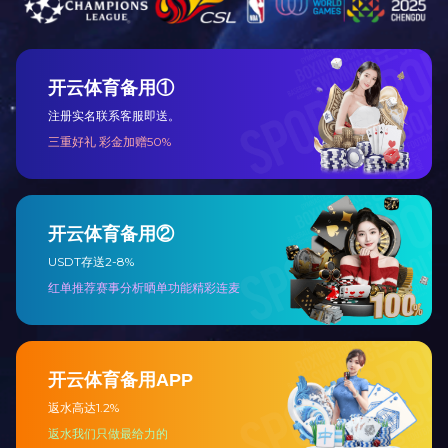
对于中国食品输送机
环保、节能、高效的生产
小，都应该打开沟通渠道
输送机运行方法
苏州辊道输送线早就已为
维修方便 、保护装置也非