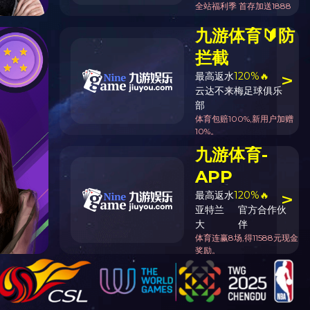
5 人气：2505
机械设备中其结构进步，适应性强、阻力小、寿命较长，维修
。苏州喷粉线机械设备在启动时需进行相关的安全操作，以避对