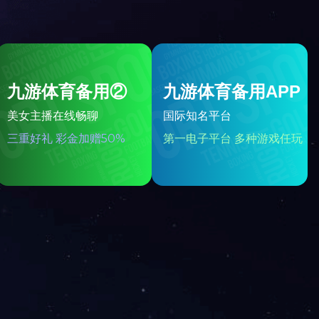
开云NBA篮球
联系人：雷先生
微信咨询号
电话：86 0512 57779367
移动电话： 13338053518
传真：86 0512 57783087